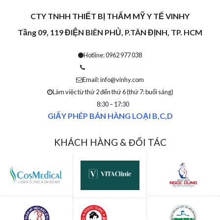
CTY TNHH THIẾT BỊ THẨM MỸ Y TẾ VINHY
Tầng 09, 119 ĐIỆN BIÊN PHỦ, P.TÂN ĐỊNH, TP. HCM
Hotline: 0962 977 038
Tel: (028) 3846 4480
Email: info@vinhy.com
Làm việc từ thứ 2 đến thứ 6 (thứ 7: buổi sáng)
8:30 – 17:30
GIẤY PHÉP BÁN HÀNG LOẠI B,C,D
KHÁCH HÀNG & ĐỐI TÁC