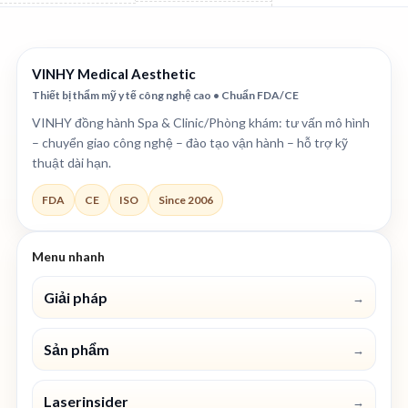
VINHY Medical Aesthetic
Thiết bị thẩm mỹ y tế công nghệ cao • Chuẩn FDA/CE
VINHY đồng hành Spa & Clinic/Phòng khám: tư vấn mô hình
– chuyển giao công nghệ – đào tạo vận hành – hỗ trợ kỹ
thuật dài hạn.
FDA
CE
ISO
Since 2006
Menu nhanh
Giải pháp
→
Sản phẩm
→
Laserinsider
→