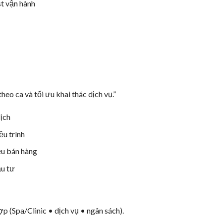
st vận hành
I
theo ca và tối ưu khai thác dịch vụ.”
lịch
ệu trình
iệu bán hàng
ầu tư
ợp (Spa/Clinic • dịch vụ • ngân sách).