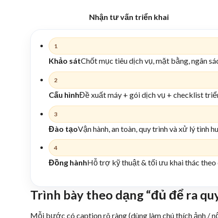
Nhận tư vấn triển khai
1
Khảo sát
Chốt mục tiêu dịch vụ, mặt bằng, ngân sác
2
Cấu hình
Đề xuất máy + gói dịch vụ + checklist triể
3
Đào tạo
Vận hành, an toàn, quy trình và xử lý tình h
4
Đồng hành
Hỗ trợ kỹ thuật & tối ưu khai thác theo 
Trình bày theo dạng “đủ để ra qu
Mỗi bước có caption rõ ràng (dùng làm chú thích ảnh / n