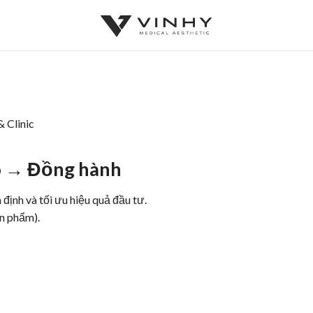
 Clinic
o → Đồng hành
n định và tối ưu hiệu quả đầu tư.
ản phẩm).