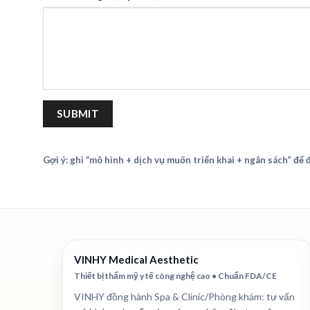
Gợi ý: ghi “mô hình + dịch vụ muốn triển khai + ngân sách” để
VINHY Medical Aesthetic
Thiết bị thẩm mỹ y tế công nghệ cao • Chuẩn FDA/CE
VINHY đồng hành Spa & Clinic/Phòng khám: tư vấn