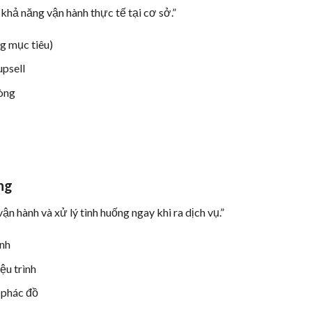
 khả năng vận hành thực tế tại cơ sở.”
g mục tiêu)
upsell
hòng
ng
ận hành và xử lý tình huống ngay khi ra dịch vụ.”
ình
ệu trình
 phác đồ