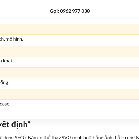
Gọi: 0962 977 038
h, mô hình.
n khai.
uống.
case.
yết định”
ội dung SEO). Bạn có thể thay SVG minh hoạ bằng ảnh thật trong M