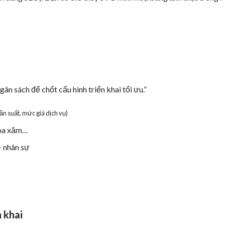
ân sách để chốt cấu hình triển khai tối ưu.”
tần suất, mức giá dịch vụ)
xóa xăm…
– nhân sự
n khai