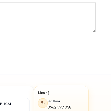
Liên hệ
Hotline
TP.HCM
0962 977 038