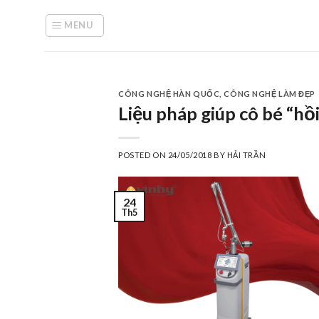
Skip
to
MENU
content
CÔNG NGHỆ HÀN QUỐC
,
CÔNG NGHỆ LÀM ĐẸP
Liệu pháp giúp cô bé “hô
POSTED ON
24/05/2018
BY
HẢI TRẦN
24
Th5