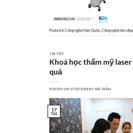
Posted in
Công nghệ Hàn Quốc
,
Công nghệ làm đẹ
TIN TỨC
Khoá học thẩm mỹ laser c
quả
POSTED ON
17/05/2018
BY
HẢI TRẦN
17
Th5