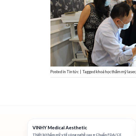
Posted in
Tin tức
|
Tagged
khoá học thẩm mỹ laser
VINHY Medical Aesthetic
Thiết bị thẩm mỹ y tế công nghệ cao • Chuẩn FDA/CE