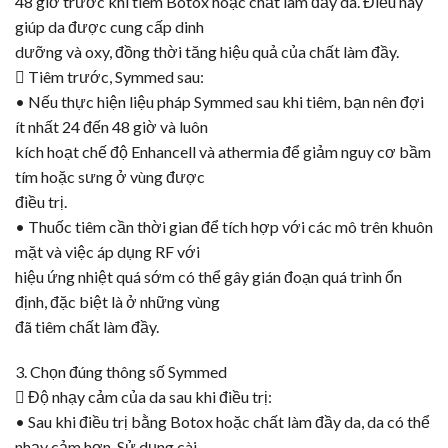
48 giờ trước khi tiêm
Botox
hoặc chất làm đầy da. Điều này
giúp da được cung cấp dinh
dưỡng và oxy, đồng thời tăng hiệu quả của chất làm đầy.
 Tiêm trước,
Symmed
sau:
• Nếu thực hiện liệu pháp Symmed sau khi tiêm, bạn nên đợi
ít nhất 24 đến 48 giờ và luôn
kích hoạt chế độ Enhancell và athermia để giảm nguy cơ bầm
tím hoặc sưng ở vùng được
điều trị.
• Thuốc tiêm cần thời gian để tích hợp với các mô trên khuôn
mặt và việc áp dụng RF với
hiệu ứng nhiệt quá sớm có thể gây gián đoạn quá trình ổn
định, đặc biệt là ở những vùng
đã tiêm chất làm đầy.
3. Chọn đúng thông số Symmed
 Độ nhạy cảm của da sau khi điều trị:
• Sau khi điều trị bằng
Botox
hoặc chất làm đầy da, da có thể
nhạy cảm hơn. Sử dụng cài