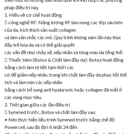
pháp điều trị này.
1. Hiểu về cơ chế hoạt động
 công nghệ RF: Năng lượng RF làm nóng các lớp sâu hơn
của da, kích thích sản xuất collagen
và làm săn chắc các mô. Quy trình không xâm lấn này thúc
đẩy trẻ hóa da và có thể giải quyết
các vấn đề như chảy xệ, nếp nhăn và tông màu da tổng thể.
 Thuốc tiêm (
Botox
& Chất làm đầy da):
Botox
hoạt động
bằng cách làm tê liệt tạm thời các
cơ để giảm nếp nhăn, trong khi chất làm đầy da phục hồi thể
tích và làm mịn các nếp nhăn
bằng cách bổ sung axit hyaluronic hoặc collagen đã mất ở
các vùng mục tiêu.
2. Thời gian giữa các lần điều trị

Symmed
trước,
Botox
và chất làm đầy sau:
• Nên thực hiện liệu trình Symmed trước bằng chế độ
Powercell, sau đó đợi ít nhất 24 đến