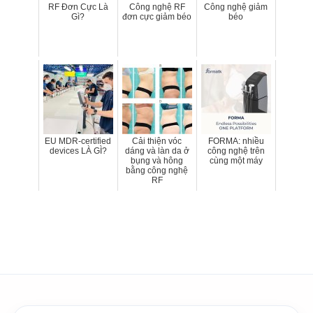
RF Đơn Cực Là
Công nghệ RF
Công nghệ giảm
Gì?
đơn cực giảm béo
béo
EU MDR-certified
Cải thiện vóc
FORMA: nhiều
devices LÀ GÌ?
dáng và làn da ở
công nghệ trên
bụng và hông
cùng một máy
bằng công nghệ
RF