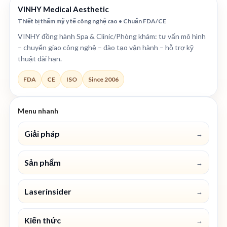
VINHY Medical Aesthetic
Thiết bị thẩm mỹ y tế công nghệ cao • Chuẩn FDA/CE
VINHY đồng hành Spa & Clinic/Phòng khám: tư vấn mô hình
– chuyển giao công nghệ – đào tạo vận hành – hỗ trợ kỹ
thuật dài hạn.
FDA
CE
ISO
Since 2006
Menu nhanh
Giải pháp
→
Sản phẩm
→
Laserinsider
→
Kiến thức
→