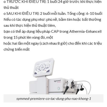
o TRƯỚC KHI ĐIỀU TRỊ: 1 buổi 24 giờ trước khi thực hiện
thủ thuật
o SAU KHI ĐIỀU TRỊ: 2 buổi mỗi tuần. Tổng cộng: 6-10 buổi
Nếu có tác dụng phụ như: phù nề, bầm tím hoặc bất thường
sau khi thực hiện thủ thuật tiêm,
bạn có thể áp dụng liệu pháp CAP trong Athermia-Enhancell
trong 15 phút lên vùng đó, một
hoặc hai lần một ngày (cách nhau 8 giờ) cho đến khi các triệu
chứng biến mất
symmed-premiere-co-tac-dung-phu-nao-khong-1