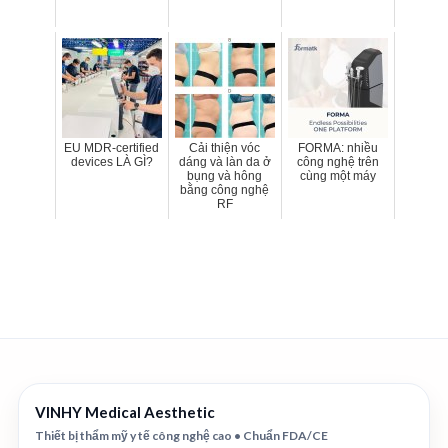
EU MDR-certified
Cải thiện vóc
FORMA: nhiều
devices LÀ GÌ?
dáng và làn da ở
công nghệ trên
bụng và hông
cùng một máy
bằng công nghệ
RF
VINHY Medical Aesthetic
Thiết bị thẩm mỹ y tế công nghệ cao • Chuẩn FDA/CE