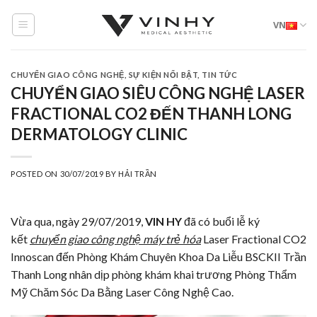
Skip
VN
to
content
CHUYỂN GIAO CÔNG NGHỆ
,
SỰ KIỆN NỔI BẬT
,
TIN TỨC
CHUYỂN GIAO SIÊU CÔNG NGHỆ LASER
FRACTIONAL CO2 ĐẾN THANH LONG
DERMATOLOGY CLINIC
POSTED ON
30/07/2019
BY
HẢI TRẦN
Vừa qua, ngày 29/07/2019,
VIN HY
đã có buổi lễ ký
kết
chuyển giao công nghệ máy trẻ hóa
Laser Fractional CO2
Innoscan đến Phòng Khám Chuyên Khoa Da Liễu BSCKII Trần
Thanh Long nhân dịp phòng khám khai trương Phòng Thẩm
Mỹ Chăm Sóc Da Bằng Laser Công Nghệ Cao.