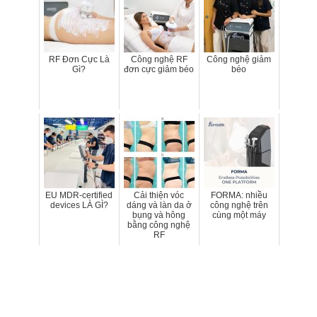
RF Đơn Cực Là
Công nghệ RF
Công nghệ giảm
Gì?
đơn cực giảm béo
béo
EU MDR-certified
Cải thiện vóc
FORMA: nhiều
devices LÀ GÌ?
dáng và làn da ở
công nghệ trên
bụng và hông
cùng một máy
bằng công nghệ
RF