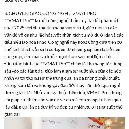
3. CHUYỂN GIAO CÔNG NGHỆ
VMAT PRO
**
VMAT Pro
** là một công nghệ thẩm mỹ da đột phá, mới
nhất 2025 với những tính năng vượt trội, giúp điều trị các
vấn đề về da như lão hóa, vết nhăn, tích tụ mỡ dưới da và các
dấu hiệu lão hóa khác. Công nghệ này hoạt động dựa trên cơ
chế kích thích sản sinh collagen tự nhiên, giúp làn da trở nên
căng mịn, đều màu và khỏe mạnh hơn sau mỗi liệu trình.
Điều đặc biệt của **
VMAT Pro
** chính là khả năng tác động
sâu vào các tầng da, giúp làm giảm sự xuất hiện của các nếp
nhăn và tái tạo lại sự trẻ trung của làn da không phẫu thuật,
không xâm lấn và không gây đau đớn hay cần thời gian nghỉ
dưỡng lâu dài. Nhờ vào kỹ thuật tiên tiến,
VMAT Pro
không
chỉ giúp cải thiện các vấn đề về da mà còn mang lại hiệu quả
lâu dài, giúp làn da duy trì vẻ đẹp tự nhiên, tươi sáng suốt thời
gian dài.