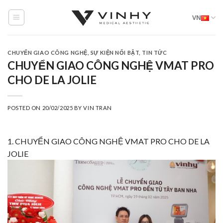
Skip
VN
to
content
CHUYỂN GIAO CÔNG NGHỆ
,
SỰ KIỆN NỔI BẬT
,
TIN TỨC
CHUYỂN GIAO CÔNG NGHỆ VMAT PRO
CHO DE LA JOLIE
POSTED ON
20/02/2025
BY
VIN TRAN
1. CHUYỂN GIAO CÔNG NGHỆ
VMAT PRO
CHO
DE LA
JOLIE