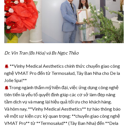
Dr. Vin Tran (Bs Hóa) và Bs Ngọc Thảo
**Vinhy Medical Aesthetics chính thức chuyển giao công
nghệ
VMAT Pro
đến từ
Termosalud
, Tây Ban Nha cho
De la
Jolie
Spa!**
Trong ngành thẩm mỹ hiện đại, việc ứng dụng công nghệ
tiên tiến là yếu tố quyết định giúp các cơ sở làm đẹp nâng
tầm dịch vụ và mang lại hiệu quả tối ưu cho khách hàng.
Và hôm nay, **Vinhy Medical Aesthetics** tự hào thông báo
về một sự kiện cực kỳ quan trọng: **chuyển giao công nghệ
VMAT Pro** từ **
Termosalud
** (Tây Ban Nha) đến **Dela