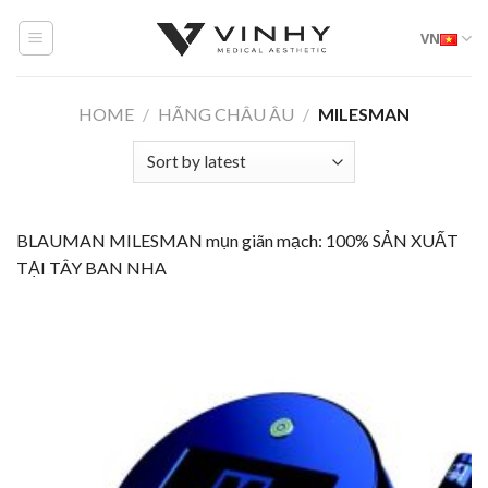
Skip
VN
to
content
HOME
/
HÃNG CHÂU ÂU
/
MILESMAN
BLAUMAN MILESMAN mụn giãn mạch: 100% SẢN XUẤT
TẠI TÂY BAN NHA