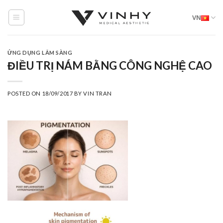
Skip
VN
to
content
ỨNG DỤNG LÂM SÀNG
ĐIỀU TRỊ NÁM BẰNG CÔNG NGHỆ CAO
POSTED ON
18/09/2017
BY
VIN TRAN