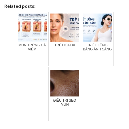
Related posts:
MỤN TRỨNG CÁ
TRẺ HÓA DA
TRIỆT LÔNG
VIÊM
BẰNG ÁNH SÁNG
ĐIỀU TRỊ SẸO
MỤN