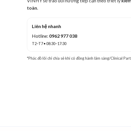
VINHY sẽ trao đổi hướng tiếp cận theo triết lý
kiểm
toàn
.
Liên hệ nhanh
Hotline:
0962 977 038
T2–T7 • 08:30–17:30
*Phác đồ lõi chỉ chia sẻ khi có đồng hành lâm sàng/Clinical Part