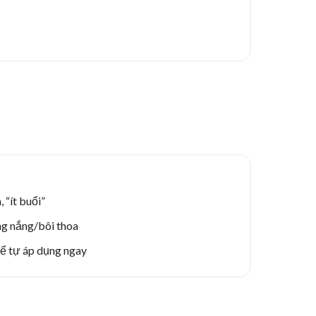
 “ít buổi”
ng nắng/bôi thoa
ể tự áp dụng ngay