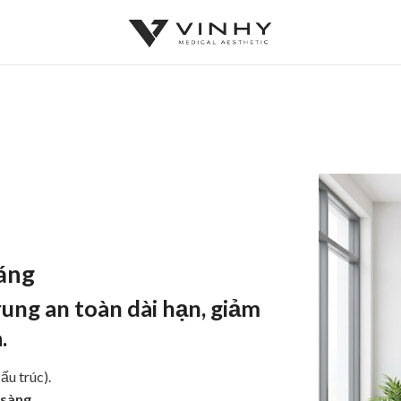
áng
rung
an toàn dài hạn
, giảm
.
ấu trúc).
 sàng
.