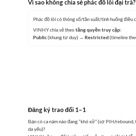
Vì sao không chia sẻ phác đồ lõi đại trà?
Phác đồ lõi có thông số/tần suất/tình huống điều c
VINHY chia sẻ theo
tầng quyền truy cập
:
Public
(khung tư duy) →
Restricted
(timeline th
Đăng ký trao đổi 1–1
Bạn có ca nám nào đang “khó xử” (sợ PIH/rebound, t
da yếu)?