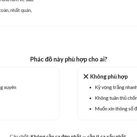
toàn, nhất quán,
Phác đồ này phù hợp cho ai?
Không phù hợp
ng xuyên
Kỳ vọng trắng nhanh,
Không tuân thủ chố
Muốn xin thông số đ
Câu chốt:
Không cần ca đẹp nhất — cần ít ca xấu nhất.