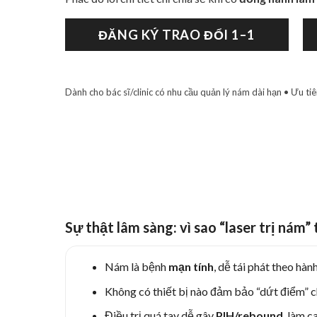
ĐĂNG KÝ TRAO ĐỔI 1–1
Dành cho bác sĩ/clinic có nhu cầu quản lý nám dài hạn • Ưu ti
Sự thật lâm sàng: vì sao “laser trị nám
Nám là bệnh
mạn tính
, dễ tái phát theo hàn
Không có thiết bị nào đảm bảo “dứt điểm” c
Điều trị quá tay dễ gây
PIH/rebound
, làm c