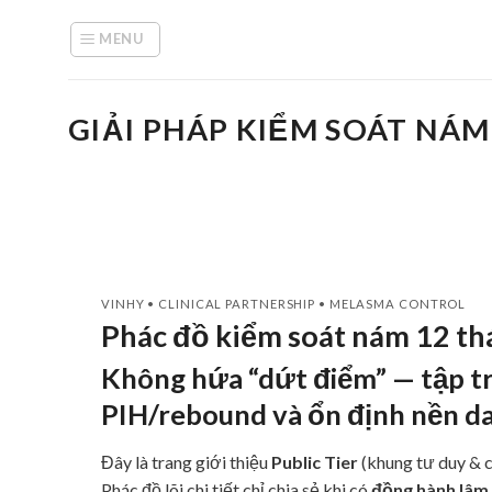
Skip
to
MENU
content
GIẢI PHÁP KIỂM SOÁT NÁM
VINHY • CLINICAL PARTNERSHIP • MELASMA CONTROL
Phác đồ
kiểm soát nám 12 th
Không hứa “dứt điểm” — tập t
PIH/rebound và ổn định nền da
Đây là trang giới thiệu
Public Tier
(khung tư duy & c
Phác đồ lõi chi tiết chỉ chia sẻ khi có
đồng hành lâm