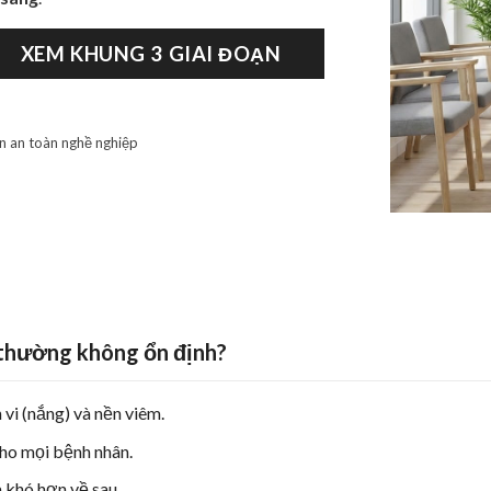
XEM KHUNG 3 GIAI ĐOẠN
ên an toàn nghề nghiệp
” thường không ổn định?
h vi (nắng) và nền viêm.
ho mọi bệnh nhân.
a khó hơn về sau.