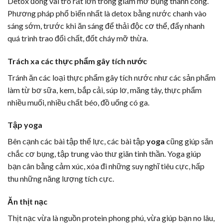
Detox đóng vai trò rất lớn trong giảm mỡ bụng thành công.
Phương pháp phổ biến nhất là detox bằng nước chanh vào
sáng sớm, trước khi ăn sáng để thải độc cơ thể, đẩy nhanh
quá trình trao đổi chất, đốt cháy mỡ thừa.
Trách xa các thực phẩm gây tích nước
Tránh ăn các loại thực phẩm gây tích nước như các sản phẩm
làm từ bơ sữa, kem, bắp cải, súp lơ, măng tây, thực phẩm
nhiều muối, nhiều chất béo, đồ uống có ga.
Tập yoga
Bên cạnh các bài tập thể lực, các bài tập
yoga
cũng giúp săn
chắc cơ bụng, tập trung vào thư giãn tinh thần. Yoga giúp
bạn cân bằng cảm xúc, xóa đi những suy nghĩ tiêu cực, hấp
thu những năng lượng tích cực.
Ăn thịt nạc
Thịt nạc vừa là nguồn protein phong phú, vừa giúp bạn no lâu,