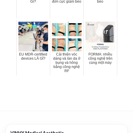
Gì?
đơn cực giảm béo
béo
EU MDR-certified
Cải thiện vóc
FORMA: nhiều
devices LÀ GÌ?
dáng và làn da ở
công nghệ trên
bụng và hông
cùng một máy
bằng công nghệ
RF
VINHY Medical Aesthetic