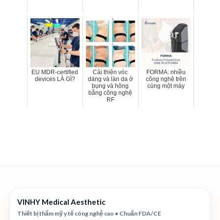
EU MDR-certified
Cải thiện vóc
FORMA: nhiều
devices LÀ GÌ?
dáng và làn da ở
công nghệ trên
bụng và hông
cùng một máy
bằng công nghệ
RF
VINHY Medical Aesthetic
Thiết bị thẩm mỹ y tế công nghệ cao • Chuẩn FDA/CE