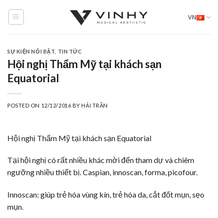
Skip
VN
to
content
SỰ KIỆN NỔI BẬT
,
TIN TỨC
Hội nghị Thẩm Mỹ tại khách sạn
Equatorial
POSTED ON
12/12/2016
BY
HẢI TRẦN
Hội nghị Thẩm Mỹ tại khách sạn Equatorial
Tại hội nghị có rất nhiều khác mời đến tham dự và chiêm
ngưỡng nhiều thiết bị. Caspian, innoscan, forma, picofour.
Innoscan: giúp trẻ hóa vùng kín, trẻ hóa da, cắt đốt mụn, sẹo
mụn.