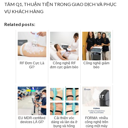
TÂM Q1, THUẬN TIỆN TRONG GIAO DỊCH VÀ PHỤC
VỤ KHÁCH HÀNG
Related posts:
RF Đơn Cực Là
Công nghệ RF
Công nghệ giảm
Gì?
đơn cực giảm béo
béo
EU MDR-certified
Cải thiện vóc
FORMA: nhiều
devices LÀ GÌ?
dáng và làn da ở
công nghệ trên
bụng và hông
cùng một máy