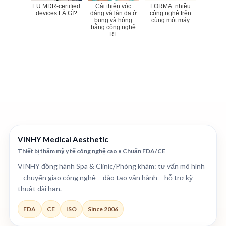
EU MDR-certified
Cải thiện vóc
FORMA: nhiều
devices LÀ GÌ?
dáng và làn da ở
công nghệ trên
bụng và hông
cùng một máy
bằng công nghệ
RF
VINHY Medical Aesthetic
Thiết bị thẩm mỹ y tế công nghệ cao • Chuẩn FDA/CE
VINHY đồng hành Spa & Clinic/Phòng khám: tư vấn mô hình
– chuyển giao công nghệ – đào tạo vận hành – hỗ trợ kỹ
thuật dài hạn.
FDA
CE
ISO
Since 2006