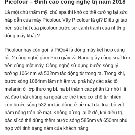
Picofour – Đỉnh cao công nghệ trị nám 2018
Là một chủ thẩm mỹ, chủ spa thì khó có thể cưỡng lại sức
hấp dẫn của máy Picofour. Vậy Picofour là gì? Điều gì tạo
nên sức hút của picofour trước sự cạnh tranh của những
dòng máy khác?
Picofour hay còn gọi là PiQo4 là dòng máy kết hợp cùng
lúc 2 công nghệ gồm Pico giây và Nano giây công suất lớn
trên cùng một máy. Công nghệ sử dụng bước sóng lý
tưởng 1064nm và 532nm tác động từ trong ra. Trong khi,
bước sóng 1064nm làm nhiệm vụ phá hủy các sắc tố
melanin ở lớp thượng bì, hạ bì thành các phân tử nhỏ li ti
và đào thải chúng ra ngoài cơ thể theo cơ chế tự nhiên,
còn bước sóng 532nm tác động ở bề mặt da, loại bỏ vết
nám nông trên bề mặt. Không dừng lại ở đó, khi điều trị,
bác sĩ có thể dùng thêm bước sóng 585nm và 650nm phù
hợp với tình trạng nám của khách hàng.