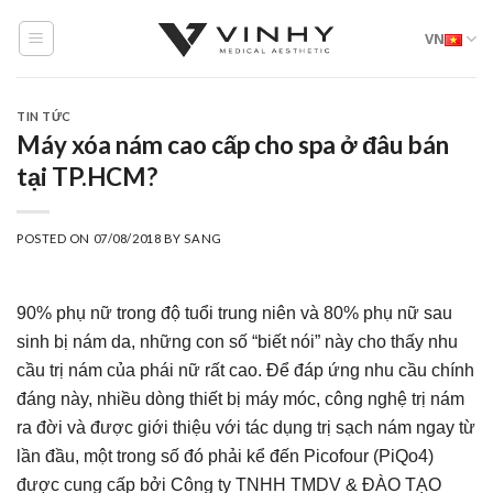
Skip
VN
to
content
TIN TỨC
Máy xóa nám cao cấp cho spa ở đâu bán
tại TP.HCM?
POSTED ON
07/08/2018
BY
SANG
90% phụ nữ trong độ tuổi trung niên và 80% phụ nữ sau
sinh bị nám da, những con số “biết nói” này cho thấy nhu
cầu trị nám của phái nữ rất cao. Để đáp ứng nhu cầu chính
đáng này, nhiều dòng thiết bị máy móc, công nghệ trị nám
ra đời và được giới thiệu với tác dụng trị sạch nám ngay từ
lần đầu, một trong số đó phải kể đến Picofour (PiQo4)
được cung cấp bởi Công ty TNHH TMDV & ĐÀO TẠO