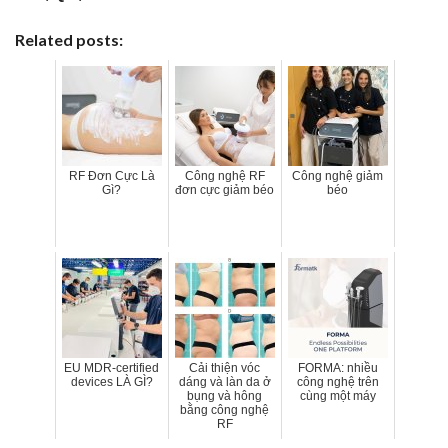
Related posts:
RF Đơn Cực Là
Công nghệ RF
Công nghệ giảm
Gì?
đơn cực giảm béo
béo
EU MDR-certified
Cải thiện vóc
FORMA: nhiều
devices LÀ GÌ?
dáng và làn da ở
công nghệ trên
bụng và hông
cùng một máy
bằng công nghệ
RF