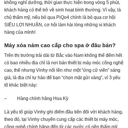
không nghỉ dưỡng, thời gian thực hiện trong vòng 5 phút,
khách hàng có thể trở về sinh hoạt bình thường. Vì vậy, là
chủ thẩm mỹ, nếu bỏ qua PiQo4 chính là bỏ qua cơ hội
SIÊU LỢI NHUẬN, cơ hội làm hài lòng những vị khách
hàng của mình!
Máy xóa nám cao cấp cho spa ở đâu bán?
Trên thị trường trải dài từ Bắc vào Nam không thể đếm hết
có bao nhiêu địa chỉ là nơi bán thiết bị máy móc công nghệ
cao, thế nhưng Vinhy nổi lên như một “ứng cử viên” sáng
giá, là địa chỉ tự hào để bạn “chọn mặt gửi vàng”, vì 3 yếu
tố khác biệt này:
– Hàng chính hãng Hoa Kỳ
Là yếu tố giúp Vinhy ghi điểm đầu tiên đối với khách hàng,
theo đó, tại Vinhy chuyên cung cấp các thiết bị máy móc,
công nghệ chính hãng đến từ các nước có nền thẩm mỹ