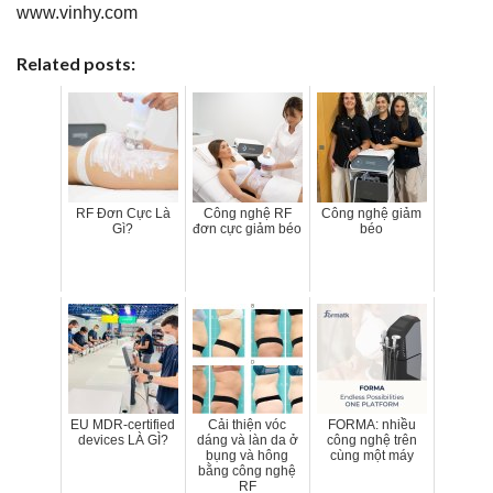
www.vinhy.com
Related posts:
RF Đơn Cực Là
Công nghệ RF
Công nghệ giảm
Gì?
đơn cực giảm béo
béo
EU MDR-certified
Cải thiện vóc
FORMA: nhiều
devices LÀ GÌ?
dáng và làn da ở
công nghệ trên
bụng và hông
cùng một máy
bằng công nghệ
RF