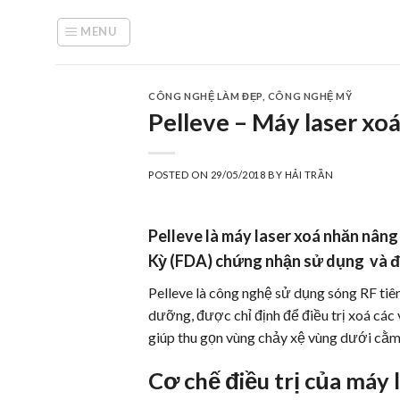
Skip
to
MENU
content
CÔNG NGHỆ LÀM ĐẸP
,
CÔNG NGHỆ MỸ
Pelleve – Máy laser xoá
POSTED ON
29/05/2018
BY
HẢI TRẦN
Pelleve là
máy laser xoá nhăn
nâng
Kỳ (FDA) chứng nhận sử dụng và đ
Pelleve là công nghệ sử dụng sóng RF tiên t
dưỡng, được chỉ định để điều trị xoá ca
giúp thu gọn vùng chảy xệ vùng dưới cằm
Cơ chế điều trị của má