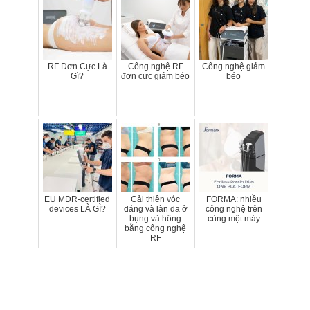
RF Đơn Cực Là
Công nghệ RF
Công nghệ giảm
Gì?
đơn cực giảm béo
béo
EU MDR-certified
Cải thiện vóc
FORMA: nhiều
devices LÀ GÌ?
dáng và làn da ở
công nghệ trên
bụng và hông
cùng một máy
bằng công nghệ
RF