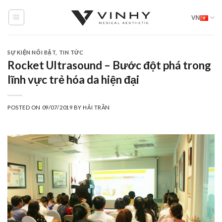
Skip
VN
to
content
SỰ KIỆN NỔI BẬT
,
TIN TỨC
Rocket Ultrasound – Bước đột phá trong
lĩnh vực trẻ hóa da hiện đại
POSTED ON
09/07/2019
BY
HẢI TRẦN