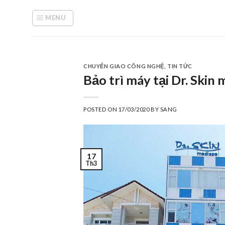
Skip
to
MENU
content
CHUYỂN GIAO CÔNG NGHỆ
,
TIN TỨC
Bảo trì máy tại Dr. Ski
POSTED ON
17/03/2020
BY
SANG
17
Th3