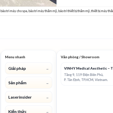
d
bảo trì máy cho spa
,
bảo trì máy thẩm mỹ
,
bảo trì thiết bị thẩm mỹ
,
thiết bị máy th
Menu nhanh
Văn phòng / Showroom
Giải pháp
VINHY Medical Aesthetic – 
→
Tầng 9, 119 Điện Biên Phủ,
P. Tân Định, TP.HCM, Vietnam.
Sản phẩm
→
Laserinsider
→
Kiến thức
→