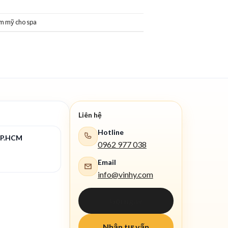
ẩm mỹ cho spa
Liên hệ
Hotline
TP.HCM
0962 977 038
Email
info@vinhy.com
Gọi ngay
Nhận tư vấn