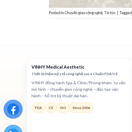
Posted in
Chuyển giao công nghệ
,
Tin tức
|
Tagge
VINHY Medical Aesthetic
Thiết bị thẩm mỹ y tế công nghệ cao • Chuẩn FDA/CE
VINHY đồng hành Spa & Clinic/Phòng khám: tư vấn
mô hình – chuyển giao công nghệ – đào tạo vận
hành – hỗ trợ kỹ thuật dài hạn.
FDA
CE
ISO
Since 2006