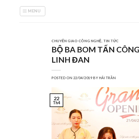
Skip
to
MENU
content
CHUYỂN GIAO CÔNG NGHỆ
,
TIN TỨC
BỘ BA BOM TẤN CÔNG
LINH ĐAN
POSTED ON
22/04/2019
BY
HẢI TRẦN
22
Th4