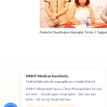
Posted in
Chuyển giao công nghệ
,
Tin tức
|
Tagge
VINHY Medical Aesthetic
Thiết bị thẩm mỹ y tế công nghệ cao • Chuẩn FDA/CE
VINHY đồng hành Spa & Clinic/Phòng khám: tư vấn
mô hình – chuyển giao công nghệ – đào tạo vận
hành – hỗ trợ kỹ thuật dài hạn.