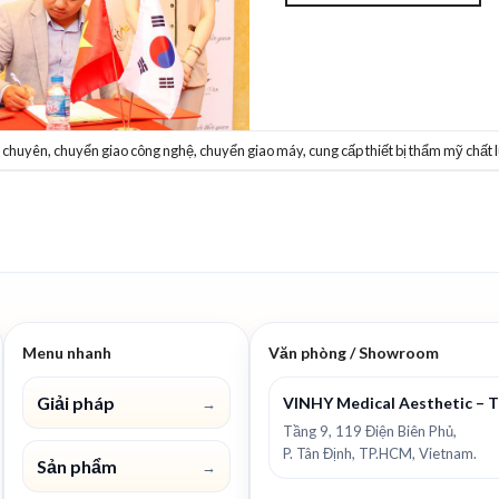
d
chuyên
,
chuyển giao công nghệ
,
chuyển giao máy
,
cung cấp thiết bị thẩm mỹ chấ
Menu nhanh
Văn phòng / Showroom
Giải pháp
VINHY Medical Aesthetic – 
→
Tầng 9, 119 Điện Biên Phủ,
P. Tân Định, TP.HCM, Vietnam.
Sản phẩm
→