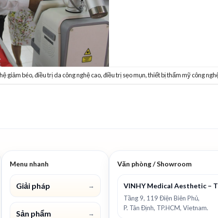
hệ giảm béo
,
điều trị da công nghệ cao
,
điều trị sẹo mụn
,
thiết bị thẩm mỹ công ngh
Menu nhanh
Văn phòng / Showroom
Giải pháp
VINHY Medical Aesthetic – 
→
Tầng 9, 119 Điện Biên Phủ,
P. Tân Định, TP.HCM, Vietnam.
Sản phẩm
→