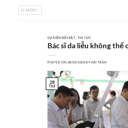
Skip
to
MENU
content
SỰ KIỆN NỔI BẬT
,
TIN TỨC
Bác sĩ da liễu không thể
POSTED ON
28/03/2018
BY
HẢI TRẦN
28
Th3