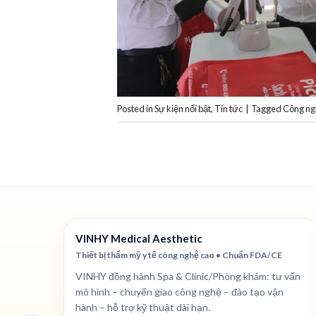
Posted in
Sự kiện nổi bật
,
Tin tức
|
Tagged
Công ng
VINHY Medical Aesthetic
Thiết bị thẩm mỹ y tế công nghệ cao • Chuẩn FDA/CE
VINHY đồng hành Spa & Clinic/Phòng khám: tư vấn
mô hình – chuyển giao công nghệ – đào tạo vận
hành – hỗ trợ kỹ thuật dài hạn.