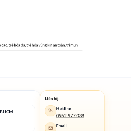
ệ cao
,
trẻ hóa da
,
trẻ hóa vùng kín an toàn
,
trị mụn
Liên hệ
Hotline
TP.HCM
0962 977 038
Email