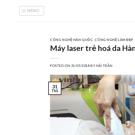
Skip
to
MENU
content
CÔNG NGHỆ HÀN QUỐC
,
CÔNG NGHỆ LÀM ĐẸP
Máy laser trẻ hoá da Hà
POSTED ON
31/05/2018
BY
HẢI TRẦN
31
Th5