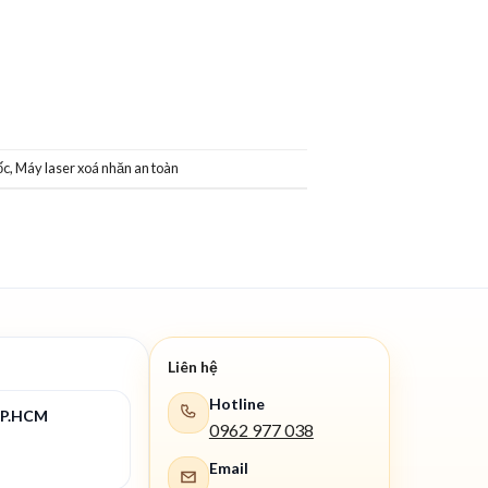
́c
,
Máy laser xoá nhăn an toàn
Liên hệ
Hotline
TP.HCM
0962 977 038
Email