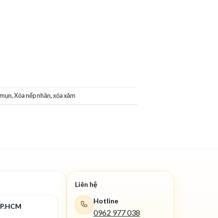
ị mụn
,
Xóa nếp nhăn
,
xóa xăm
Liên hệ
Hotline
TP.HCM
0962 977 038