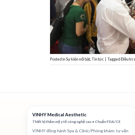
Posted in
Sự kiện nổi bật
,
Tin tức
|
Tagged
Điều trị
VINHY Medical Aesthetic
Thiết bị thẩm mỹ y tế công nghệ cao • Chuẩn FDA/CE
VINHY đồng hành Spa & Clinic/Phòng khám: tư vấn