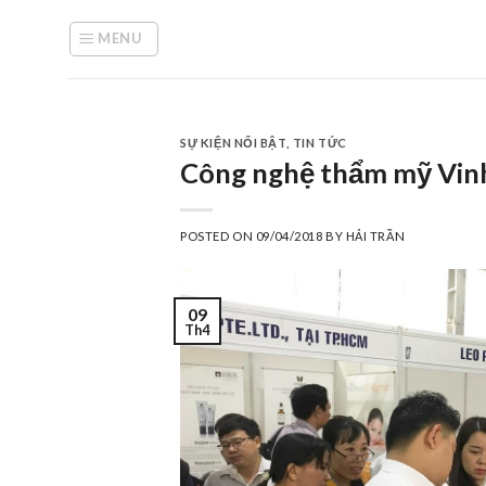
Skip
to
MENU
content
SỰ KIỆN NỔI BẬT
,
TIN TỨC
Công nghệ thẩm mỹ Vinhy
POSTED ON
09/04/2018
BY
HẢI TRẦN
09
Th4