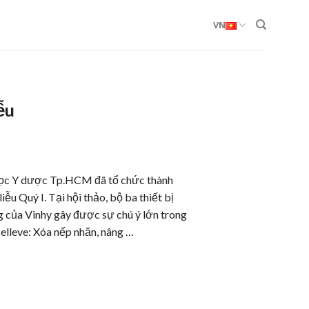
VN
ễu
học Y dược Tp.HCM đã tổ chức thành
ễu Quý I. Tại hội thảo, bộ ba thiết bị
g của Vinhy gây được sự chú ý lớn trong
elleve: Xóa nếp nhăn, nâng …