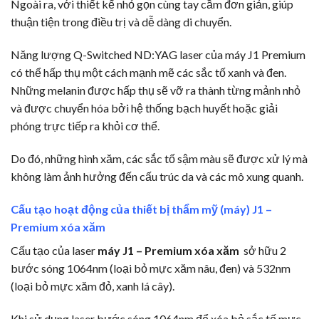
Ngoài ra, với thiết kế nhỏ gọn cùng tay cầm đơn giản, giúp
thuận tiện trong điều trị và dễ dàng di chuyển.
Năng lượng Q-Switched ND:YAG laser của máy J1 Premium
có thể hấp thụ một cách mạnh mẽ các sắc tố xanh và đen.
Những melanin được hấp thụ sẽ vỡ ra thành từng mảnh nhỏ
và được chuyển hóa bởi hệ thống bạch huyết hoặc giải
phóng trực tiếp ra khỏi cơ thể.
Do đó, những hình xăm, các sắc tố sậm màu sẽ được xử lý mà
không làm ảnh hưởng đến cấu trúc da và các mô xung quanh.
Cấu tạo hoạt động của
thiết bị thẩm mỹ (máy) J1 –
Premium xóa xăm
Cấu tạo của laser
máy J1 – Premium xóa xăm
sở hữu 2
bước sóng 1064nm (loại bỏ mực xăm nâu, đen) và 532nm
(loại bỏ mực xăm đỏ, xanh lá cây).
Khi sử dụng laser bước sóng 1064nm để xóa bỏ sắc tố mực