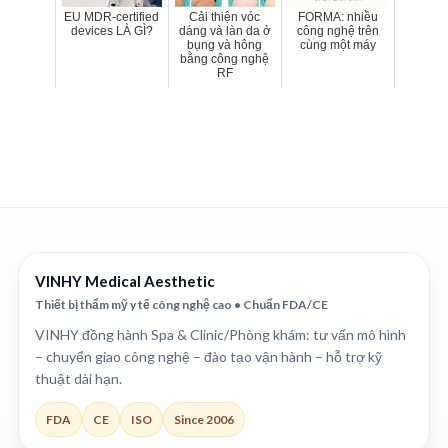
EU MDR-certified
Cải thiện vóc
FORMA: nhiều
devices LÀ GÌ?
dáng và làn da ở
công nghệ trên
bụng và hông
cùng một máy
bằng công nghệ
RF
VINHY Medical Aesthetic
Thiết bị thẩm mỹ y tế công nghệ cao • Chuẩn FDA/CE
VINHY đồng hành Spa & Clinic/Phòng khám: tư vấn mô hình
– chuyển giao công nghệ – đào tạo vận hành – hỗ trợ kỹ
thuật dài hạn.
FDA
CE
ISO
Since 2006