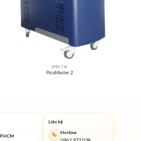
ĐIỀU TRỊ
PicoMaster 2
Liên hệ
Hotline
TP.HCM
0962 977 038