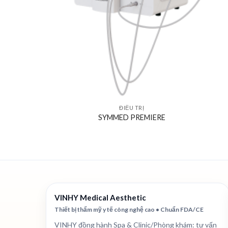
ĐIỀU TRỊ
SYMMED PREMIERE
VINHY Medical Aesthetic
Thiết bị thẩm mỹ y tế công nghệ cao • Chuẩn FDA/CE
VINHY đồng hành Spa & Clinic/Phòng khám: tư vấn