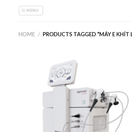
Skip
to
MENU
content
HOME
/
PRODUCTS TAGGED “MÁY E KHÍT 