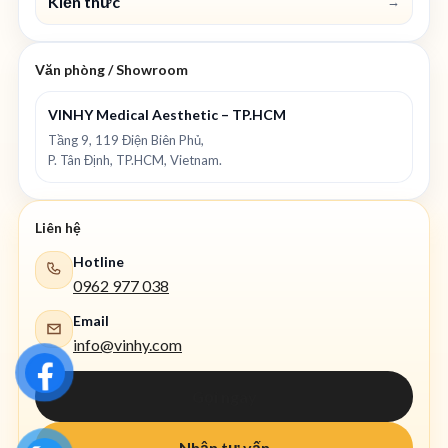
Kiến thức
→
Văn phòng / Showroom
VINHY Medical Aesthetic – TP.HCM
Tầng 9, 119 Điện Biên Phủ,
P. Tân Định, TP.HCM, Vietnam.
Liên hệ
Hotline
0962 977 038
Email
info@vinhy.com
Gọi ngay
Nhận tư vấn