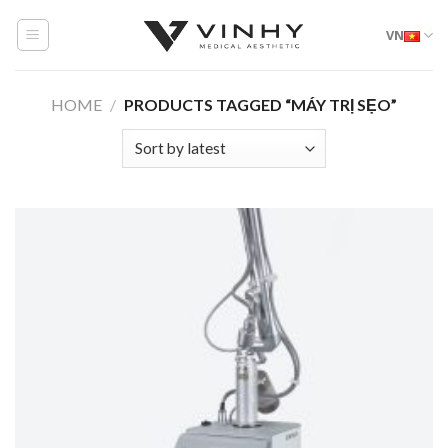
Skip
VN
to
content
HOME
/
PRODUCTS TAGGED “MÁY TRỊ SẸO”