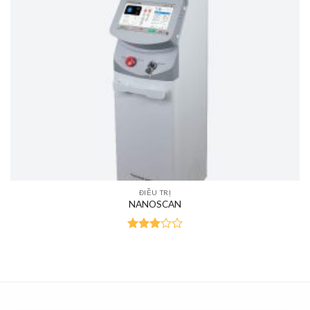
ĐIỀU TRỊ
NANOSCAN
Rated
3.00
out of
5