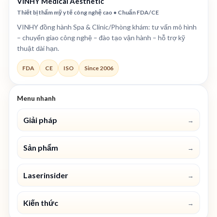
VINHY Medical Aesthetic
Thiết bị thẩm mỹ y tế công nghệ cao • Chuẩn FDA/CE
VINHY đồng hành Spa & Clinic/Phòng khám: tư vấn mô hình
– chuyển giao công nghệ – đào tạo vận hành – hỗ trợ kỹ
thuật dài hạn.
FDA
CE
ISO
Since 2006
Menu nhanh
Giải pháp
→
Sản phẩm
→
Laserinsider
→
Kiến thức
→