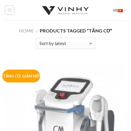
Skip
VN
to
content
HOME
/
PRODUCTS TAGGED “TĂNG CƠ”
TĂNG CƠ, GIẢM MỠ