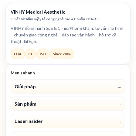
VINHY Medical Aesthetic
Thiết bị thẩm mỹ y tế công nghệ cao • Chuẩn FDA/CE
VINHY đồng hành Spa & Clinic/Phòng khám: tư vấn mô hình
– chuyển giao công nghệ – đào tạo vận hành – hỗ trợ kỹ
thuật dài hạn.
FDA
CE
ISO
Since 2006
Menu nhanh
Giải pháp
→
Sản phẩm
→
Laserinsider
→