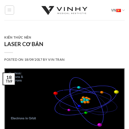
Skip
VN
to
content
KIẾN THỨC NỀN
LASER CƠ BẢN
POSTED ON
18/09/2017
BY
VIN TRAN
18
Th9