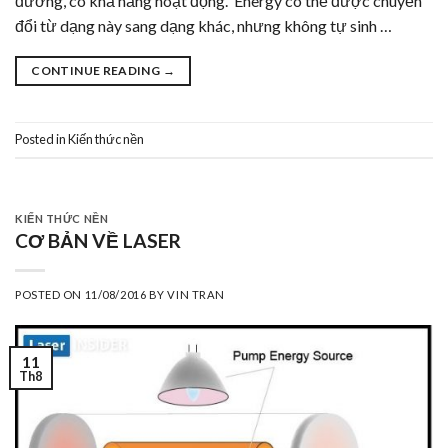
đường, có khả năng hoạt động. Energy có thể được chuyển
đổi từ dạng này sang dạng khác, nhưng không tự sinh …
CONTINUE READING
→
Posted in
Kiến thức nền
KIẾN THỨC NỀN
CƠ BẢN VỀ LASER
POSTED ON
11/08/2016
BY
VIN TRAN
11
Th8