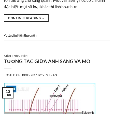
tổn thương cho xung quanh. Một vài laser y học có chỉ định
đặc biệt, một số loại khác thì linh hoạt hơn …
CONTINUE READING
→
Posted in
Kiến thức nền
KIẾN THỨC NỀN
TƯƠNG TÁC GIỮA ÁNH SÁNG VÀ MÔ
POSTED ON
13/08/2016
BY
VIN TRAN
13
Th8