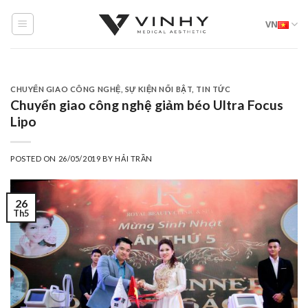
Skip
VN
to
content
CHUYỂN GIAO CÔNG NGHỆ
,
SỰ KIỆN NỔI BẬT
,
TIN TỨC
Chuyển giao công nghệ giảm béo Ultra Focus
Lipo
POSTED ON
26/05/2019
BY
HẢI TRẦN
26
Th5