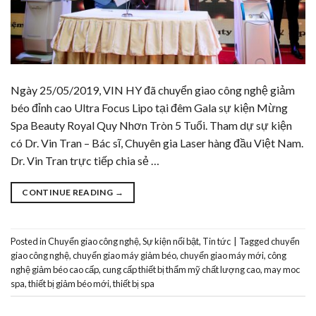
Ngày 25/05/2019, VIN HY đã chuyển giao công nghệ giảm
béo đỉnh cao Ultra Focus Lipo tại đêm Gala sự kiện Mừng
Spa Beauty Royal Quy Nhơn Tròn 5 Tuổi. Tham dự sự kiện
có Dr. Vin Tran – Bác sĩ, Chuyên gia Laser hàng đầu Việt Nam.
Dr. Vin Tran trực tiếp chia sẻ …
CONTINUE READING
→
Posted in
Chuyển giao công nghệ
,
Sự kiện nổi bật
,
Tin tức
|
Tagged
chuyển
giao công nghệ
,
chuyển giao máy giảm béo
,
chuyển giao máy mới
,
công
nghệ giảm béo cao cấp
,
cung cấp thiết bị thẩm mỹ chất lượng cao
,
may moc
spa
,
thiết bị giảm béo mới
,
thiết bị spa