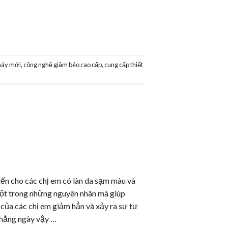
máy mới
,
công nghệ giảm béo cao cấp
,
cung cấp thiết
iến cho các chị em có làn da sạm màu và
một trong những nguyên nhân mà giúp
của các chị em giảm hẳn và xảy ra sự tự
p hằng ngày vậy …