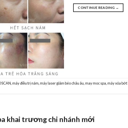
CONTINUE READING
→
NOSCAN
,
máy điều trị nám
,
máy laser giảm béo châu âu
,
may moc spa
,
máy xóa bớt
a
 khai trương chi nhánh mới