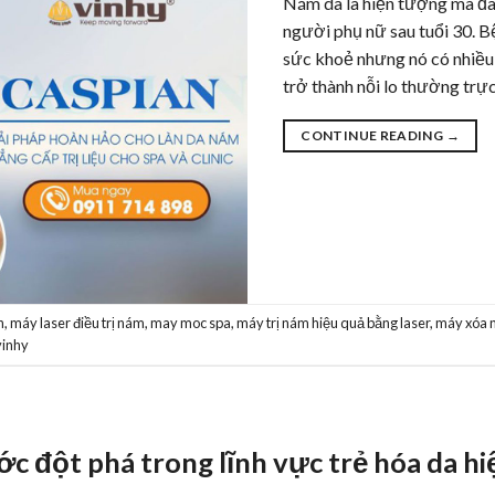
Nám da là hiện tượng mà đa 
người phụ nữ sau tuổi 30. B
sức khoẻ nhưng nó có nhiều
trở thành nỗi lo thường trự
CONTINUE READING
→
h
,
máy laser điều trị nám
,
may moc spa
,
máy trị nám hiệu quả bằng laser
,
máy xóa 
vinhy
c đột phá trong lĩnh vực trẻ hóa da hi