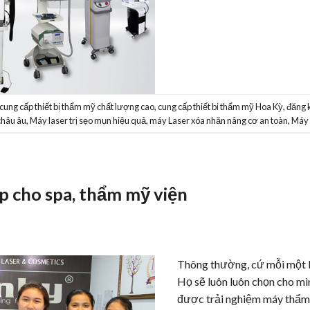
cung cấp thiết bị thẩm mỹ chất lượng cao
,
cung cấp thiết bi thẩm mỹ Hoa Kỳ
,
đăng k
 châu âu
,
Máy laser trị sẹo mụn hiệu quả
,
máy Laser xóa nhăn nâng cơ an toàn
,
Máy 
p cho spa, thẩm mỹ viện
Thông thường, cứ mỗi một k
Họ sẽ luôn luôn chọn cho mì
được trải nghiệm máy thẩm 