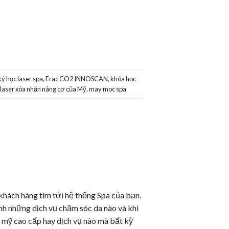
ý học laser spa
,
Frac CO2 INNOSCAN
,
khóa học
laser xóa nhăn nâng cơ của Mỹ
,
may moc spa
hách hàng tìm tới hệ thống Spa của bạn.
nh những dịch vụ chăm sóc da nào và khi
mỹ cao cấp hay dịch vụ nào mà bất kỳ