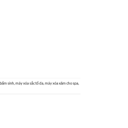
 bẩm sinh
,
máy xóa sắc tố da
,
máy xóa xăm cho spa
,