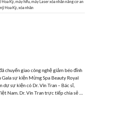
ỹ Hoa Kỳ
,
máy hifu
,
máy Laser xóa nhăn nâng cơ an
m mỹ Hoa Kỳ
,
xóa nhăn
ã chuyển giao công nghệ giảm béo đỉnh
êm Gala sự kiện Mừng Spa Beauty Royal
dự sự kiện có Dr. Vin Tran – Bác sĩ,
iệt Nam. Dr. Vin Tran trực tiếp chia sẻ …