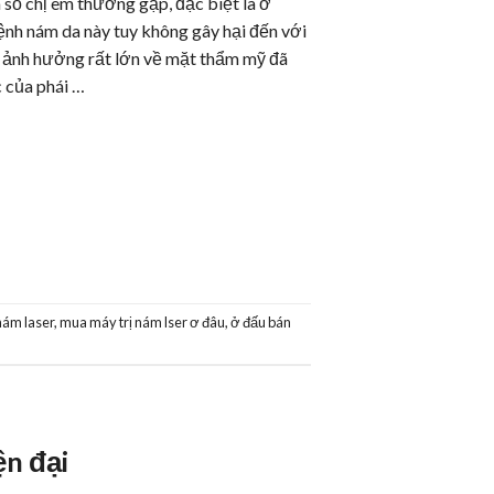
số chị em thường gặp, đặc biệt là ở
ệnh nám da này tuy không gây hại đến với
 ảnh hưởng rất lớn về mặt thẩm mỹ đã
c của phái …
nám laser
,
mua máy trị nám lser ơ đâu
,
ở đấu bán
ện đại