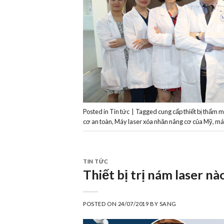
Posted in
Tin tức
|
Tagged
cung cấp thiết bị thẩm 
cơ an toàn
,
Máy laser xóa nhăn nâng cơ của Mỹ
,
máy
TIN TỨC
Thiết bị trị nám laser n
POSTED ON
24/07/2019
BY
SANG