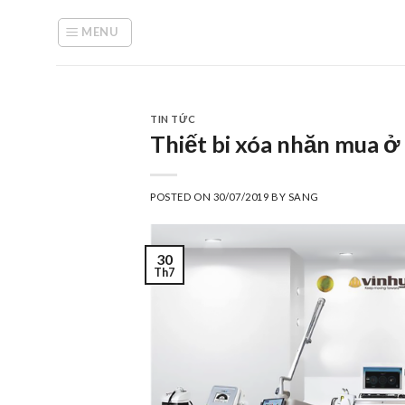
Skip
to
MENU
content
TIN TỨC
Thiết bi xóa nhăn mua ở
POSTED ON
30/07/2019
BY
SANG
30
Th7