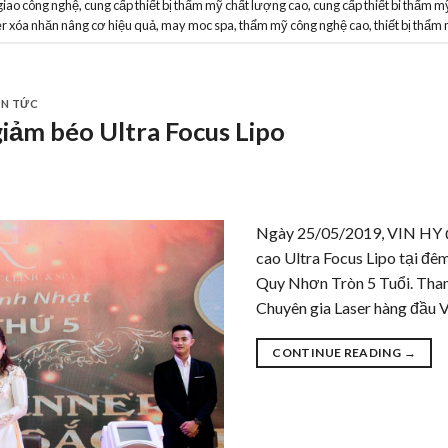
giao công nghệ
,
cung cấp thiết bị thẩm mỹ chất lượng cao
,
cung cấp thiết bi thẩm m
r xóa nhăn nâng cơ hiệu quả
,
may moc spa
,
thẩm mỹ công nghệ cao
,
thiết bị thẩ
IN TỨC
iảm béo Ultra Focus Lipo
Ngày 25/05/2019, VIN HY đ
cao Ultra Focus Lipo tại đ
Quy Nhơn Tròn 5 Tuổi. Tham 
Chuyên gia Laser hàng đầu V
CONTINUE READING
→