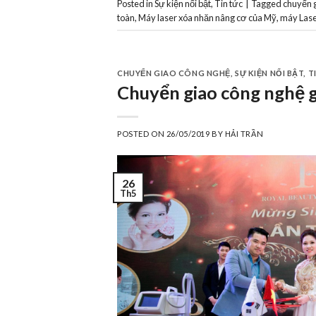
Posted in
Sự kiện nổi bật
,
Tin tức
|
Tagged
chuyển 
toàn
,
Máy laser xóa nhăn nâng cơ của Mỹ
,
máy Lase
CHUYỂN GIAO CÔNG NGHỆ
,
SỰ KIỆN NỔI BẬT
,
T
Chuyển giao công nghệ g
POSTED ON
26/05/2019
BY
HẢI TRẦN
26
Th5