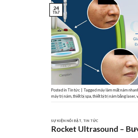
24
Th7
Posted in
Tin tức
|
Tagged
máy làm mất nám nhan
máy trị nám
,
thiết bị spa
,
thiết bị trị nám bằng laser
,
SỰ KIỆN NỔI BẬT
,
TIN TỨC
Rocket Ultrasound – Bướ