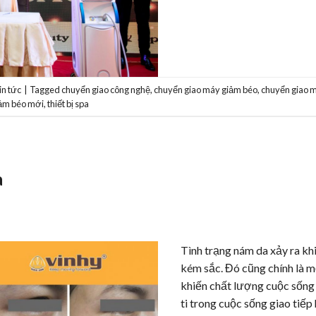
in tức
|
Tagged
chuyển giao công nghệ
,
chuyển giao máy giảm béo
,
chuyển giao 
giảm béo mới
,
thiết bị spa
a
Tình trạng nám da xảy ra kh
kém sắc. Đó cũng chính là 
khiến chất lượng cuộc sống 
ti trong cuộc sống giao tiế