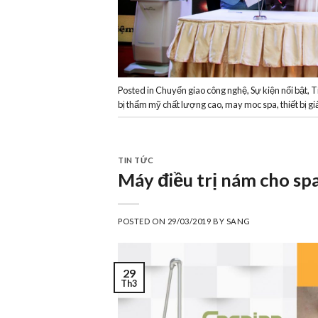
Posted in
Chuyển giao công nghệ
,
Sự kiện nổi bật
,
T
bị thẩm mỹ chất lượng cao
,
may moc spa
,
thiết bị 
TIN TỨC
Máy điều trị nám cho sp
POSTED ON
29/03/2019
BY
SANG
29
Th3