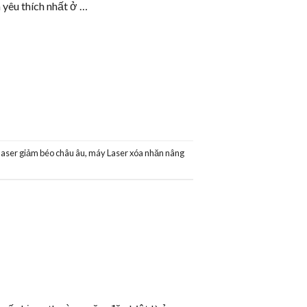
 yêu thích nhất ở …
laser giảm béo châu âu
,
máy Laser xóa nhăn nâng