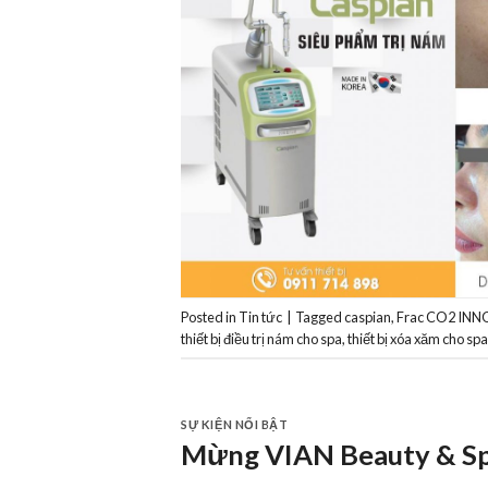
Posted in
Tin tức
|
Tagged
caspian
,
Frac CO2 IN
thiết bị điều trị nám cho spa
,
thiết bị xóa xăm cho sp
SỰ KIỆN NỔI BẬT
Mừng VIAN Beauty & Spa