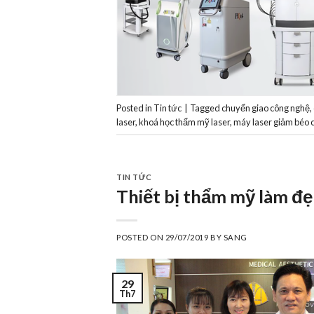
Posted in
Tin tức
|
Tagged
chuyển giao công nghệ
,
laser
,
khoá học thẩm mỹ laser
,
máy laser giảm béo
TIN TỨC
Thiết bị thẩm mỹ làm đẹ
POSTED ON
29/07/2019
BY
SANG
29
Th7