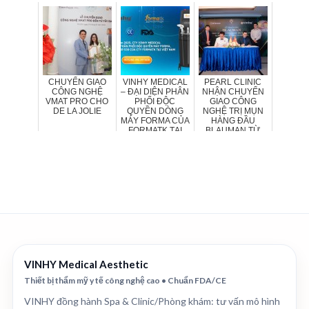
PHÒNG KHÁM
Bước Đột Phá
Vì Sắc Đẹp Cộ...
DA VIỆT
Trong Điều Trị...
CHUYỂN GIAO
VINHY MEDICAL
PEARL CLINIC
CÔNG NGHỆ
– ĐẠI DIỆN PHÂN
NHẬN CHUYỂN
VMAT PRO CHO
PHỐI ĐỘC
GIAO CÔNG
DE LA JOLIE
QUYỀN DÒNG
NGHỆ TRỊ MỤN
MÁY FORMA CỦA
HÀNG ĐẦU
FORMATK TẠI
BLAUMAN TỪ
VIỆT NAM**
VINHY
VINHY Medical Aesthetic
Thiết bị thẩm mỹ y tế công nghệ cao • Chuẩn FDA/CE
VINHY đồng hành Spa & Clinic/Phòng khám: tư vấn mô hình