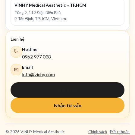
VINHY Medical Aesthetic – TP.HCM
Tầng 9, 119 Điện Biên Phủ,
P. Tân Định, TP.HCM, Vietnam.
Liên hệ
Hotline
0962 977 038
Email
info@vinhy.com
Gọi ngay
Nhận tư vấn
©
2026
VINHY Medical Aesthetic
Chính sách
·
Điều khoản