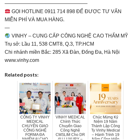
————————————————–
GỌI HOTLINE 0911 714 898 ĐỂ ĐƯỢC TƯ VẤN
MIỄN PHÍ VÀ MUA HÀNG.
—
VINHY – CUNG CẤP CÔNG NGHỆ CAO THẨM MỸ
Trụ sở: Lầu 11, 538 CMT8, Q.3, TP.HCM
Chi nhánh miền Bắc: 285 Xã Đàn, Đống Đa, Hà Nội
www.vinhy.com
Related posts:
CÔNG TY VINHY
VINHY MEDICAL
Chúc Mừng Kỷ
MEDICAL
Chính Thức
Niệm 19 Năm
CHUYỂN GIAO
Chuyển Giao
Thành Lập Công
CÔNG NGHỆ
Công Nghệ
Ty Vinhy Medical
FORMA ĐA
CMSLIM Cho DR
– Hành Trình 19
NHIỆM AI CHO
4U LUXURY –
Năm Cống Hiến