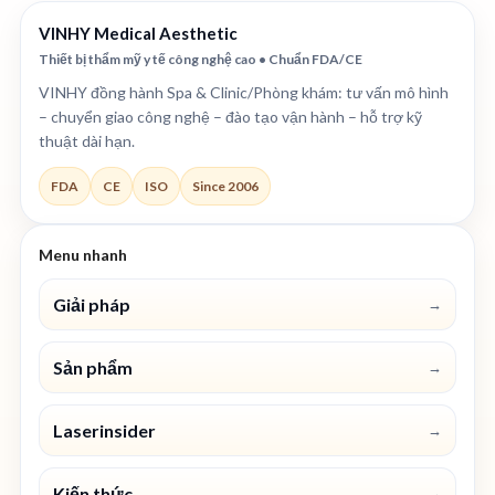
VINHY Medical Aesthetic
Thiết bị thẩm mỹ y tế công nghệ cao • Chuẩn FDA/CE
VINHY đồng hành Spa & Clinic/Phòng khám: tư vấn mô hình
– chuyển giao công nghệ – đào tạo vận hành – hỗ trợ kỹ
thuật dài hạn.
FDA
CE
ISO
Since 2006
Menu nhanh
Giải pháp
→
Sản phẩm
→
Laserinsider
→
Kiến thức
→