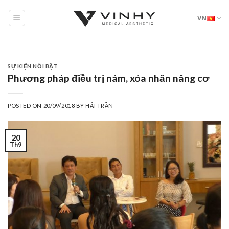
Skip
VN
to
content
SỰ KIỆN NỔI BẬT
Phương pháp điều trị nám, xóa nhăn nâng cơ
POSTED ON
20/09/2018
BY
HẢI TRẦN
20
Th9