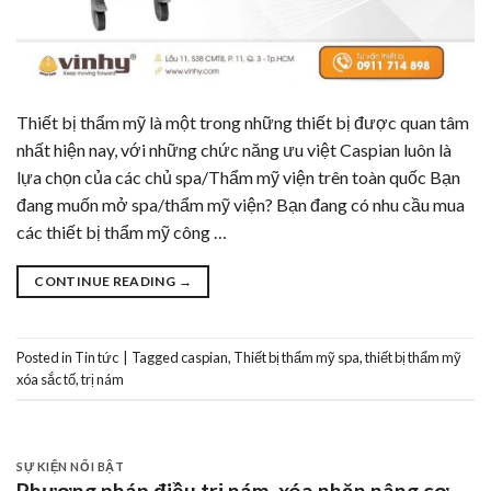
Thiết bị thẩm mỹ là một trong những thiết bị được quan tâm
nhất hiện nay, với những chức năng ưu việt Caspian luôn là
lựa chọn của các chủ spa/Thẩm mỹ viện trên toàn quốc Bạn
đang muốn mở spa/thẩm mỹ viện? Bạn đang có nhu cầu mua
các thiết bị thẩm mỹ công …
CONTINUE READING
→
Posted in
Tin tức
|
Tagged
caspian
,
Thiết bị thẩm mỹ spa
,
thiết bị thẩm mỹ
xóa sắc tố
,
trị nám
SỰ KIỆN NỔI BẬT
Phương pháp điều trị nám, xóa nhăn nâng cơ