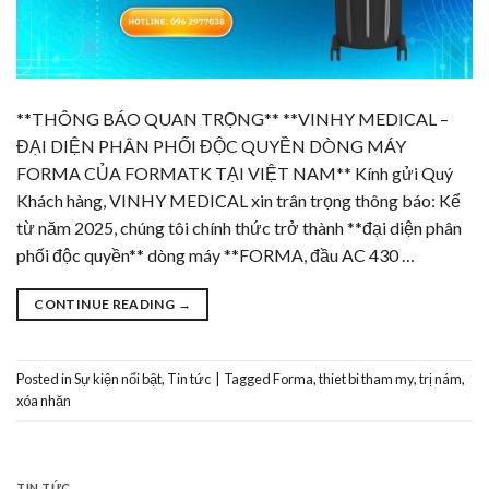
**THÔNG BÁO QUAN TRỌNG** **VINHY MEDICAL –
ĐẠI DIỆN PHÂN PHỐI ĐỘC QUYỀN DÒNG MÁY
FORMA CỦA FORMATK TẠI VIỆT NAM** Kính gửi Quý
Khách hàng, VINHY MEDICAL xin trân trọng thông báo: Kể
từ năm 2025, chúng tôi chính thức trở thành **đại diện phân
phối độc quyền** dòng máy **FORMA, đầu AC 430 …
CONTINUE READING
→
Posted in
Sự kiện nổi bật
,
Tin tức
|
Tagged
Forma
,
thiet bi tham my
,
trị nám
,
xóa nhăn
TIN TỨC