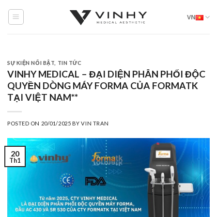
Skip
VN
to
content
SỰ KIỆN NỔI BẬT
,
TIN TỨC
VINHY MEDICAL – ĐẠI DIỆN PHÂN PHỐI ĐỘC
QUYỀN DÒNG MÁY FORMA CỦA FORMATK
TẠI VIỆT NAM**
POSTED ON
20/01/2025
BY
VIN TRAN
20
Th1