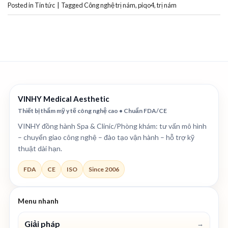
Posted in
Tin tức
|
Tagged
Công nghệ trị nám
,
piqo4
,
trị nám
VINHY Medical Aesthetic
Thiết bị thẩm mỹ y tế công nghệ cao • Chuẩn FDA/CE
VINHY đồng hành Spa & Clinic/Phòng khám: tư vấn mô hình
– chuyển giao công nghệ – đào tạo vận hành – hỗ trợ kỹ
thuật dài hạn.
FDA
CE
ISO
Since 2006
Menu nhanh
Giải pháp
→