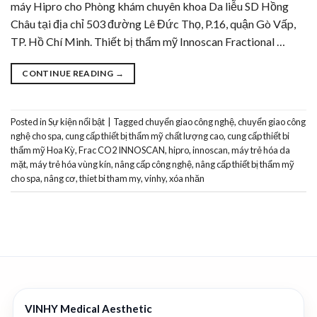
máy Hipro cho Phòng khám chuyên khoa Da liễu SD Hồng
Châu tại địa chỉ 503 đường Lê Đức Thọ, P.16, quận Gò Vấp,
TP. Hồ Chí Minh. Thiết bị thẩm mỹ Innoscan Fractional …
CONTINUE READING
→
Posted in
Sự kiện nổi bật
|
Tagged
chuyển giao công nghệ
,
chuyển giao công
nghệ cho spa
,
cung cấp thiết bị thẩm mỹ chất lượng cao
,
cung cấp thiết bi
thẩm mỹ Hoa Kỳ
,
Frac CO2 INNOSCAN
,
hipro
,
innoscan
,
máy trẻ hóa da
mặt
,
máy trẻ hóa vùng kín
,
nâng cấp công nghệ
,
nâng cấp thiết bị thẩm mỹ
cho spa
,
nâng cơ
,
thiet bi tham my
,
vinhy
,
xóa nhăn
VINHY Medical Aesthetic