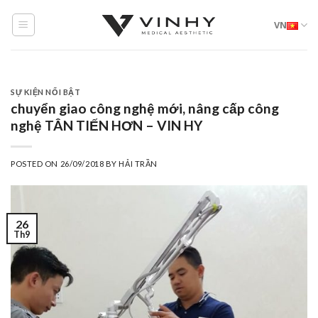
Skip
VN
to
content
SỰ KIỆN NỔI BẬT
chuyển giao công nghệ mới, nâng cấp công
nghệ TÂN TIẾN HƠN – VIN HY
POSTED ON
26/09/2018
BY
HẢI TRẦN
26
Th9