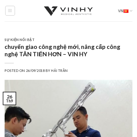
Skip
VN
to
content
SỰ KIỆN NỔI BẬT
chuyển giao công nghệ mới, nâng cấp công
nghệ TÂN TIẾN HƠN – VIN HY
POSTED ON
26/09/2018
BY
HẢI TRẦN
26
Th9