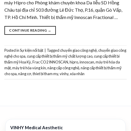
máy Hipro cho Phòng khám chuyên khoa Da liễu SD Hồng
Châu tại địa chỉ 503 đường Lê Đức Thọ, P.16, quận Gò Vấp,
TP. Hồ Chí Minh. Thiết bị thẩm mỹ Innoscan Fractional …
CONTINUE READING
→
Posted in
Sự kiện nổi bật
|
Tagged
chuyển giao công nghệ
,
chuyển giao công
nghệ cho spa
,
cung cấp thiết bị thẩm mỹ chất lượng cao
,
cung cấp thiết bi
thẩm mỹ Hoa Kỳ
,
Frac CO2 INNOSCAN
,
hipro
,
innoscan
,
máy trẻ hóa da
mặt
,
máy trẻ hóa vùng kín
,
nâng cấp công nghệ
,
nâng cấp thiết bị thẩm mỹ
cho spa
,
nâng cơ
,
thiet bi tham my
,
vinhy
,
xóa nhăn
VINHY Medical Aesthetic