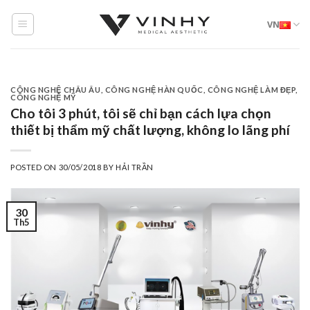
Skip
VN
to
content
CÔNG NGHỆ CHÂU ÂU
,
CÔNG NGHỆ HÀN QUỐC
,
CÔNG NGHỆ LÀM ĐẸP
,
CÔNG NGHỆ MỸ
Cho tôi 3 phút, tôi sẽ chỉ bạn cách lựa chọn
thiết bị thẩm mỹ chất lượng, không lo lãng phí
POSTED ON
30/05/2018
BY
HẢI TRẦN
30
Th5