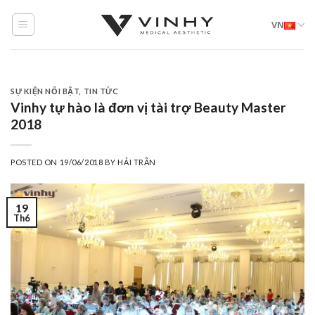
Skip
VN
to
content
SỰ KIỆN NỔI BẬT
,
TIN TỨC
Vinhy tự hào là đơn vị tài trợ Beauty Master
2018
POSTED ON
19/06/2018
BY
HẢI TRẦN
19
Th6