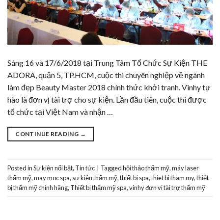
Sáng 16 và 17/6/2018 tại Trung Tâm Tổ Chức Sự Kiện THE
ADORA, quận 5, TP.HCM, cuộc thi chuyên nghiệp về ngành
làm đẹp Beauty Master 2018 chính thức khởi tranh. Vinhy tự
hào là đơn vị tài trợ cho sự kiện. Lần đầu tiên, cuộc thi được
tổ chức tại Việt Nam và nhận …
CONTINUE READING
→
Posted in
Sự kiện nổi bật
,
Tin tức
|
Tagged
hội thảo thẩm mỹ
,
máy laser
thẩm mỹ
,
may moc spa
,
sự kiện thẩm mỹ
,
thiết bị spa
,
thiet bi tham my
,
thiết
bị thẩm mỹ chính hãng
,
Thiết bị thẩm mỹ spa
,
vinhy đơn vi tài trợ thẩm mỹ