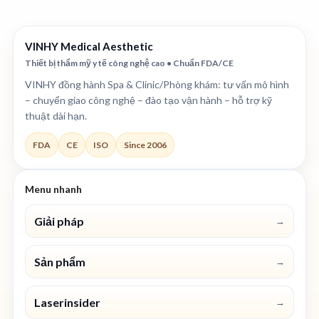
VINHY Medical Aesthetic
Thiết bị thẩm mỹ y tế công nghệ cao • Chuẩn FDA/CE
VINHY đồng hành Spa & Clinic/Phòng khám: tư vấn mô hình
– chuyển giao công nghệ – đào tạo vận hành – hỗ trợ kỹ
thuật dài hạn.
FDA
CE
ISO
Since 2006
Menu nhanh
Giải pháp
→
Sản phẩm
→
Laserinsider
→