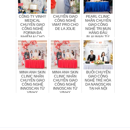
CÔNG TY VINHY
CHUYỂN GIAO
PEARL CLINIC
MEDICAL
CÔNG NGHỆ
NHẬN CHUYỂN
CHUYỂN GIAO
VMAT PRO CHO
GIAO CÔNG
CÔNG NGHỆ
DE LA JOLIE
NGHỆ TRỊ MỤN
FORMA ĐA
HÀNG ĐẦU
NHIỆM AI CHO
BLAUMAN TỪ
PHÒNG KHÁM
VINHY
DA VIỆT
MINH ANH SKIN
MINH ANH SKIN
BUỔI CHUYỂN
CLINIC NHẬN
CLINIC NHẬN
GIAO CÔNG
CHUYỂN GIAO
CHUYỂN GIAO
NGHỆ TRẺ HÓA
CÔNG NGHỆ
CÔNG NGHỆ
DA NANOSCAN
INNOSCAN TỪ
INNOSCAN TỪ
TẠI HÀ NỘI
VINHY
VINHY