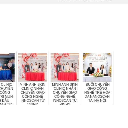
 CLINIC
MINH ANH SKIN
MINH ANH SKIN
BUỔI CHUYỂN
CHUYỂN
CLINIC NHẬN
CLINIC NHẬN
GIAO CÔNG
 CÔNG
CHUYỂN GIAO
CHUYỂN GIAO
NGHỆ TRẺ HÓA
TRỊ MỤN
CÔNG NGHỆ
CÔNG NGHỆ
DA NANOSCAN
G ĐẦU
INNOSCAN TỪ
INNOSCAN TỪ
TẠI HÀ NỘI
MAN TỪ
VINHY
VINHY
NHY