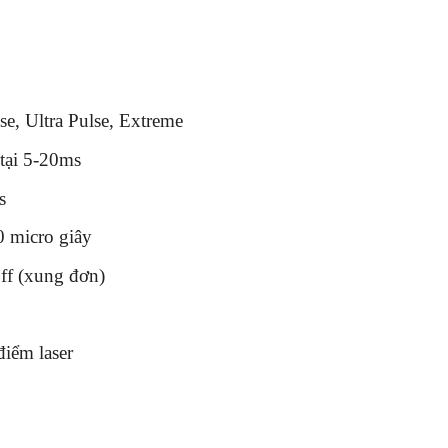
e, Ultra Pulse, Extreme
tại 5-20ms
s
0 micro giây
ff (xung đơn)
điểm laser