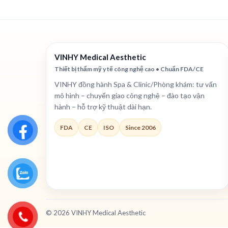
VINHY Medical Aesthetic
Thiết bị thẩm mỹ y tế công nghệ cao • Chuẩn FDA/CE
VINHY đồng hành Spa & Clinic/Phòng khám: tư vấn
mô hình – chuyển giao công nghệ – đào tạo vận
hành – hỗ trợ kỹ thuật dài hạn.
FDA
CE
ISO
Since 2006
©
2026
VINHY Medical Aesthetic