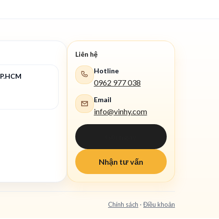
Liên hệ
Hotline
TP.HCM
0962 977 038
Email
info@vinhy.com
Gọi ngay
Nhận tư vấn
Chính sách
·
Điều khoản