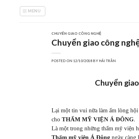
Skip
to
MENU
content
CHUYỂN GIAO CÔNG NGHỆ
Chuyển giao công ngh
POSTED ON
12/10/2018
BY
HẢI TRẦN
Chuyển giao
Lại một tin vui nữa làm ấm lòng hội
cho
THẨM MỸ VIỆN Á ĐÔNG
.
Là một trong những thẩm mỹ viện h
Thẩm mỹ viện Á Đông
ngày càng l