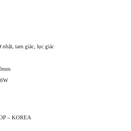
nhật, tam giác, lục giác
20mm
450W
OP – KOREA