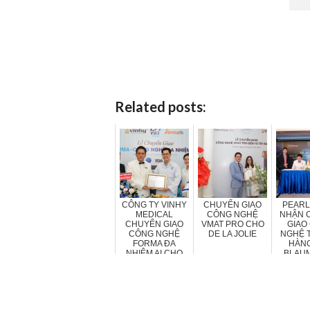
Related posts:
CÔNG TY VINHY
CHUYỂN GIAO
PEARL
MEDICAL
CÔNG NGHỆ
NHẬN 
CHUYỂN GIAO
VMAT PRO CHO
GIAO
CÔNG NGHỆ
DE LA JOLIE
NGHỆ 
FORMA ĐA
HÀN
NHIỆM AI CHO
BLAU
PHÒNG KHÁM
VI
DA VIỆT