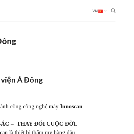
VN
 Đông
 viện Á Đông
hành công công nghệ máy
Innoscan
SẮC – THAY ĐỔI CUỘC ĐỜI
.
can là thiết bị thẩm mỹ hàng đầu