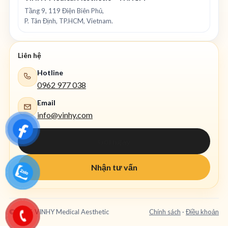
Tầng 9, 119 Điện Biên Phủ,
P. Tân Định, TP.HCM, Vietnam.
Liên hệ
Hotline
0962 977 038
Email
info@vinhy.com
Gọi ngay
Nhận tư vấn
©
2026
VINHY Medical Aesthetic
Chính sách
·
Điều khoản