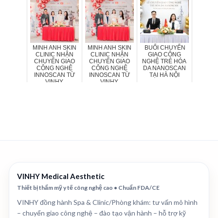
DA VIỆT
MINH ANH SKIN
MINH ANH SKIN
BUỔI CHUYỂN
CLINIC NHẬN
CLINIC NHẬN
GIAO CÔNG
CHUYỂN GIAO
CHUYỂN GIAO
NGHỆ TRẺ HÓA
CÔNG NGHỆ
CÔNG NGHỆ
DA NANOSCAN
INNOSCAN TỪ
INNOSCAN TỪ
TẠI HÀ NỘI
VINHY
VINHY
VINHY Medical Aesthetic
Thiết bị thẩm mỹ y tế công nghệ cao • Chuẩn FDA/CE
VINHY đồng hành Spa & Clinic/Phòng khám: tư vấn mô hình
– chuyển giao công nghệ – đào tạo vận hành – hỗ trợ kỹ