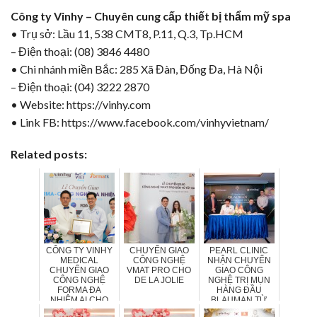
Công ty Vinhy – Chuyên cung cấp thiết bị thẩm mỹ spa
• Trụ sở: Lầu 11, 538 CMT8, P.11, Q.3, Tp.HCM
– Điện thoại: (08) 3846 4480
• Chi nhánh miền Bắc: 285 Xã Đàn, Đống Đa, Hà Nội
– Điện thoại: (04) 3222 2870
• Website:
https://vinhy.com
• Link FB:
https://www.facebook.com/vinhyvietnam/
Related posts:
CÔNG TY VINHY
CHUYỂN GIAO
PEARL CLINIC
MEDICAL
CÔNG NGHỆ
NHẬN CHUYỂN
CHUYỂN GIAO
VMAT PRO CHO
GIAO CÔNG
CÔNG NGHỆ
DE LA JOLIE
NGHỆ TRỊ MỤN
FORMA ĐA
HÀNG ĐẦU
NHIỆM AI CHO
BLAUMAN TỪ
PHÒNG KHÁM
VINHY