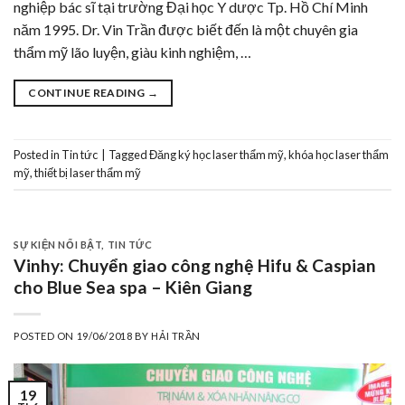
nghiệp bác sĩ tại trường Đại học Y dược Tp. Hồ Chí Minh
năm 1995. Dr. Vin Trần được biết đến là một chuyên gia
thẩm mỹ lão luyện, giàu kinh nghiệm, …
CONTINUE READING
→
Posted in
Tin tức
|
Tagged
Đăng ký học laser thẩm mỹ
,
khóa học laser thẩm
mỹ
,
thiết bị laser thẩm mỹ
SỰ KIỆN NỔI BẬT
,
TIN TỨC
Vinhy: Chuyển giao công nghệ Hifu & Caspian
cho Blue Sea spa – Kiên Giang
POSTED ON
19/06/2018
BY
HẢI TRẦN
19