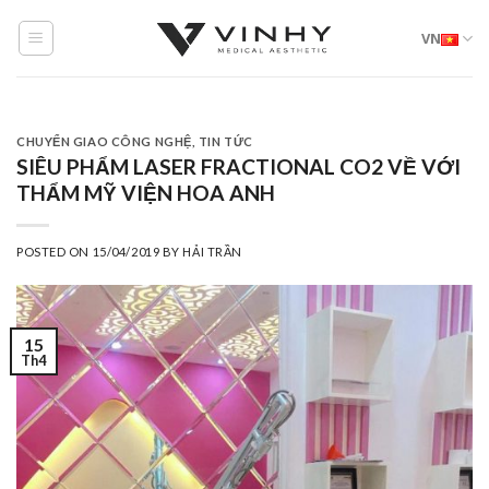
Skip
VN
to
content
CHUYỂN GIAO CÔNG NGHỆ
,
TIN TỨC
SIÊU PHẨM LASER FRACTIONAL CO2 VỀ VỚI
THẨM MỸ VIỆN HOA ANH
POSTED ON
15/04/2019
BY
HẢI TRẦN
15
Th4