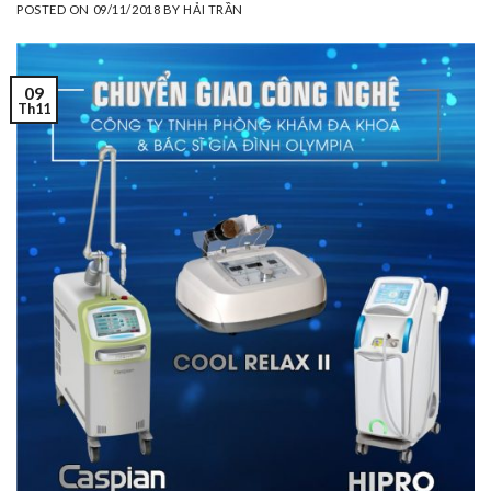
POSTED ON
09/11/2018
BY
HẢI TRẦN
09
Th11