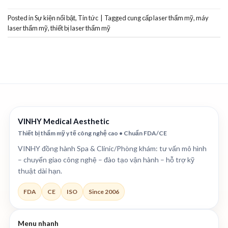
Posted in
Sự kiện nổi bật
,
Tin tức
|
Tagged
cung cấp laser thẩm mỹ
,
máy
laser thẩm mỹ
,
thiết bị laser thẩm mỹ
VINHY Medical Aesthetic
Thiết bị thẩm mỹ y tế công nghệ cao • Chuẩn FDA/CE
VINHY đồng hành Spa & Clinic/Phòng khám: tư vấn mô hình
– chuyển giao công nghệ – đào tạo vận hành – hỗ trợ kỹ
thuật dài hạn.
FDA
CE
ISO
Since 2006
Menu nhanh