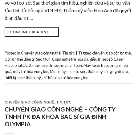
về với cơ sở. Sau thời gian tìm hiểu, nghiên cứu và sự tư vấn
tận tình từ đội ngũ VIN HY, Thẩm mỹ viện Hoa Anh đã quyết
định đầu tư …
CONTINUE READING
→
Posted in
Chuyển giao công nghệ
,
Tin tức
|
Tagged
chuyển giao công nghệ
,
Công nghệ điều trị Sẹo Mụn
,
Công nghệ trẻ hóa da
,
điều trị sẹo rỗ
,
Laser
Fractional CO2
,
máy laser trị sẹo mụn an toàn
,
Máy laser trị sẹo mụn hiệu
quả
,
máy trẻ hóa vùng kín
,
Mua máy laser trị sẹo
,
thẩm mỹ công nghệ cao
,
thiết bị laser thẩm mỹ
,
trẻ hóa da
,
trẻ hóa vùng kín
CHUYỂN GIAO CÔNG NGHỆ
,
TIN TỨC
CHUYỂN GIAO CÔNG NGHỆ – CÔNG TY
TNHH PK ĐA KHOA BÁC SĨ GIA ĐÌNH
OLYMPIA