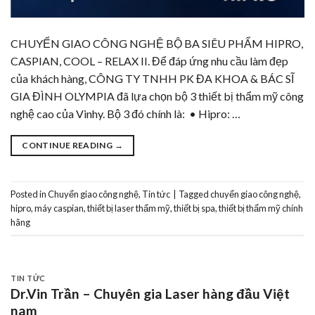
CHUYỂN GIAO CÔNG NGHỆ BỘ BA SIÊU PHẨM HIPRO,
CASPIAN, COOL – RELAX II. Để đáp ứng nhu cầu làm đẹp
của khách hàng, CÔNG TY TNHH PK ĐA KHOA & BÁC SĨ
GIA ĐÌNH OLYMPIA đã lựa chọn bộ 3 thiết bị thẩm mỹ công
nghệ cao của Vinhy. Bộ 3 đó chính là: • Hipro: …
CONTINUE READING
→
Posted in
Chuyển giao công nghệ
,
Tin tức
|
Tagged
chuyển giao công nghệ
,
hipro
,
máy caspian
,
thiết bị laser thẩm mỹ
,
thiết bị spa
,
thiết bị thẩm mỹ chính
hãng
TIN TỨC
Dr.Vin Trần – Chuyên gia Laser hàng đầu Việt
nam