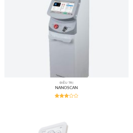
ĐIỀU TRỊ
NANOSCAN
Rated
3.00
out of
5