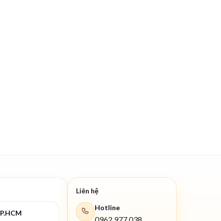
Liên hệ
Hotline
TP.HCM
0962 977 038